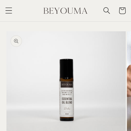
Skip to
Cart
content
Skip to
product
information