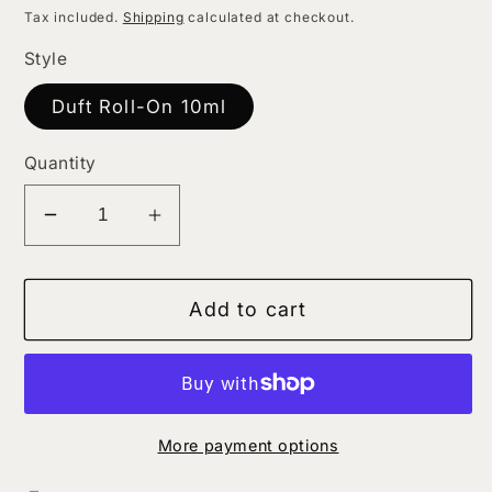
price
Tax included.
Shipping
calculated at checkout.
Style
Duft Roll-On 10ml
Quantity
Decrease
Increase
quantity
quantity
for
for
Add to cart
BEYOUMA
BEYOUMA
Essential
Essential
Oil
Oil
«Relax»
«Relax»
More payment options