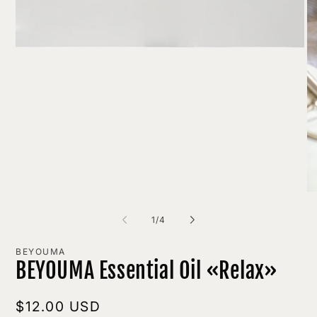
Open
media
1
in
modal
O
me
2
of
1
/
4
in
mo
BEYOUMA
BEYOUMA Essential Oil «Relax»
Regular
$12.00 USD