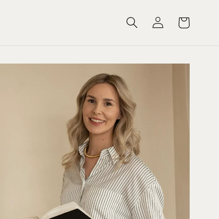
Log
Cart
in