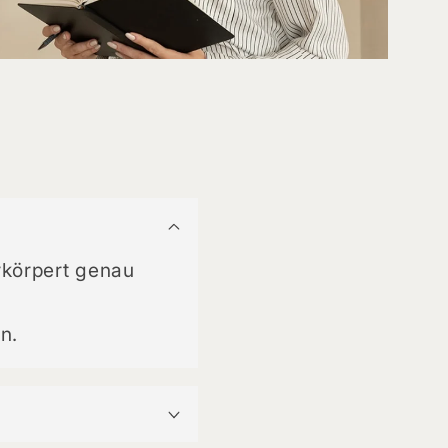
rkörpert genau
n.