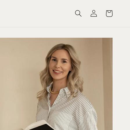
Log
Cart
in