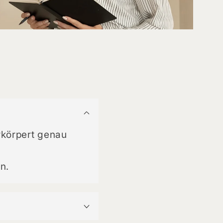
rkörpert genau
n.